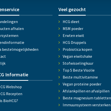
enservice
Veel gezocht
ndelingen
HCG dieet
ucten afhalen
MSM poeder
arsystemen
Erwten eiwit
endinformatie
HCG Druppels
a bestelmogelijkheden
Probiotica kopen
act
Vegan eiwitshake
lijk
Stofwisselingkuur
Top 5 Beste Visolie
G Informatie
Beste multivitamine
Vegan proteïne poeder
HCG Webshop
Afslankpillen en afvalpillen
HCG Recepten
Beste magnesium tabletten
is BioHCG?
Immuunsysteem versterken