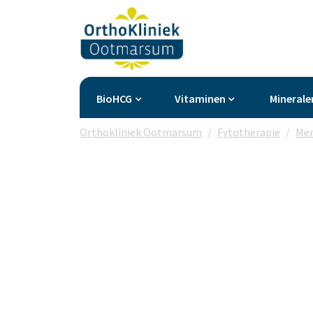
BioHCG
Vitaminen
Minerale
Orthokliniek Ootmarsum
Fytotherapie
Mer