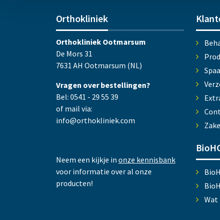
Orthokliniek
Klant
Orthokliniek Ootmarsum
Beha
De Mors 31
Prod
7631 AH Ootmarsum (NL)
Spa
Verz
Vragen over bestellingen?
Bel: 0541 - 29 55 39
Extr
of mail via:
Cont
info@orthokliniek.com
Zake
BioHC
Neem een kijkje in
onze kennisbank
voor informatie over al onze
Bio
producten!
Bio
Wat 