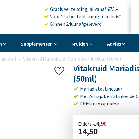
Gratis verzending, al vanaf €75,-*
Voor 15u besteld, morgen in huis*
Binnen 24uur afgeleverd
n
Supplementen
Kruiden
Advies
iadistel
Vitakruid Mariadistel Complex Tinctuur (50ml)
Vitakruid Mariadi
(50ml)
Mariadistel tinctuur
Met Artisjok en Stinkende 
Efficiënte opname
14,90
Elders:
14,50