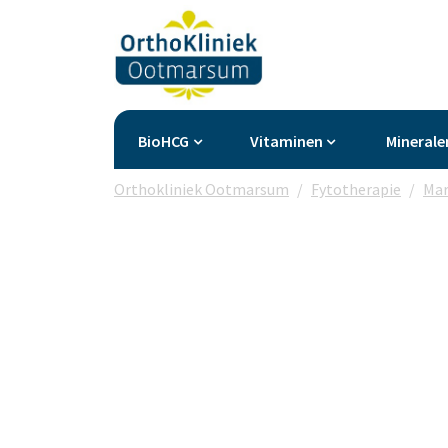
BioHCG
Vitaminen
Minerale
Orthokliniek Ootmarsum
Fytotherapie
Mar