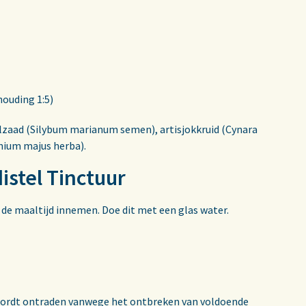
houding 1:5)
elzaad (Silybum marianum semen), artisjokkruid (Cynara
nium majus herba).
istel Tinctuur
r de maaltijd innemen. Doe dit met een glas water.
wordt ontraden vanwege het ontbreken van voldoende