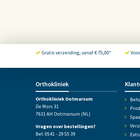
Gratis verzending, vanaf € 75,00*
Voor
Orthokliniek
Klant
Orthokliniek Ootmarsum
Beha
De Mors 31
Prod
7631 AH Ootmarsum (NL)
Spa
Verz
Vragen over bestellingen?
Bel: 0541 - 29 55 39
Extr