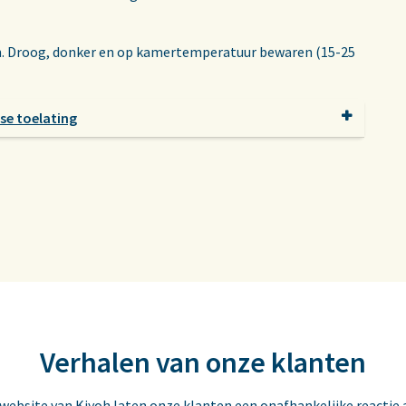
en. Droog, donker en op kamertemperatuur bewaren (15-25
se toelating
Verhalen van onze klanten
 website van Kiyoh laten onze klanten een onafhankelijke reactie 