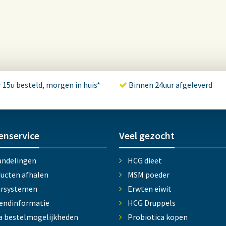
 15u besteld, morgen in huis*
Binnen 24uur afgeleverd
enservice
Veel gezocht
ndelingen
HCG dieet
ucten afhalen
MSM poeder
arsystemen
Erwten eiwit
endinformatie
HCG Druppels
a bestelmogelijkheden
Probiotica kopen