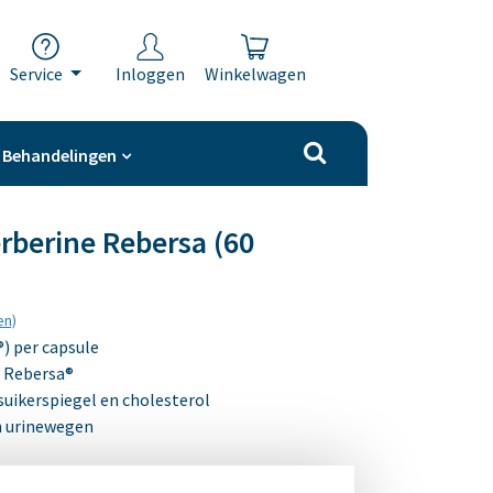
Service
Inloggen
Winkelwagen
Behandelingen
erberine Rebersa (60
en)
) per capsule
t Rebersa®
suikerspiegel en cholesterol
en urinewegen