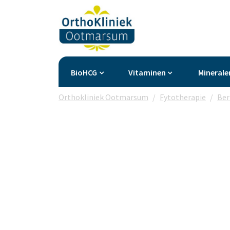
BioHCG
Vitaminen
Minerale
Orthokliniek Ootmarsum
Fytotherapie
Ber