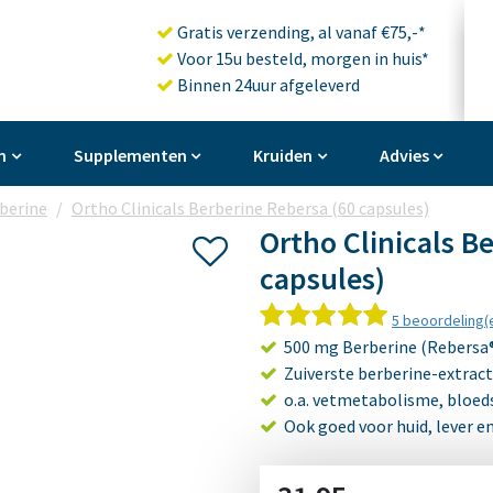
Gratis verzending, al vanaf €75,-*
Voor 15u besteld, morgen in huis*
Binnen 24uur afgeleverd
n
Supplementen
Kruiden
Advies
berine
Ortho Clinicals Berberine Rebersa (60 capsules)
Ortho Clinicals B
capsules)
5 beoordeling(
500 mg Berberine (Rebersa®
Zuiverste berberine-extrac
o.a. vetmetabolisme, bloed
Ook goed voor huid, lever 