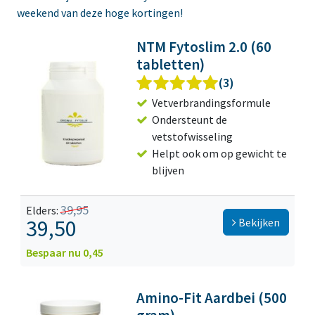
weekend van deze hoge kortingen!
NTM Fytoslim 2.0 (60
tabletten)
(3)
Vetverbrandingsformule
Ondersteunt de
vetstofwisseling
Helpt ook om op gewicht te
blijven
39,95
Elders:
39,50
Bekijken
Bespaar nu 0,45
Amino-Fit Aardbei (500