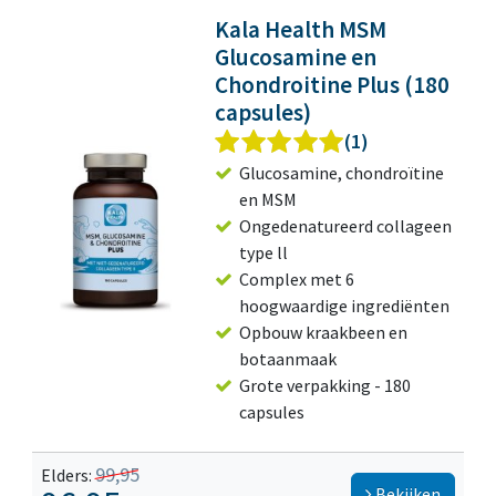
Kala Health MSM
Glucosamine en
Chondroitine Plus (180
capsules)
(1)
Glucosamine, chondroïtine
en MSM
Ongedenatureerd collageen
type ll
Complex met 6
hoogwaardige ingrediënten
Opbouw kraakbeen en
botaanmaak
Grote verpakking - 180
capsules
99,95
Elders:
Bekijken