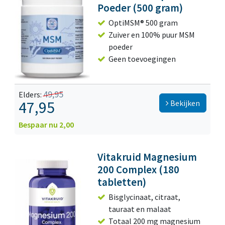
Poeder (500 gram)
OptiMSM® 500 gram
Zuiver en 100% puur MSM
poeder
Geen toevoegingen
49,95
Elders:
47,95
Bekijken
Bespaar nu 2,00
Vitakruid Magnesium
200 Complex (180
tabletten)
Bisglycinaat, citraat,
tauraat en malaat
Totaal 200 mg magnesium