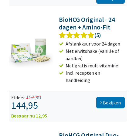
BioHCG Original - 24
dagen + Amino-Fit
(5)
Afslankkuur voor 24 dagen
Met eiwitshake (vanille of
aardbei)
Met gratis multivitamine
Incl. recepten en
handleiding
157,90
Elders:
144,95
Bekijken
Bespaar nu 12,95
BioHCG Original Duo-